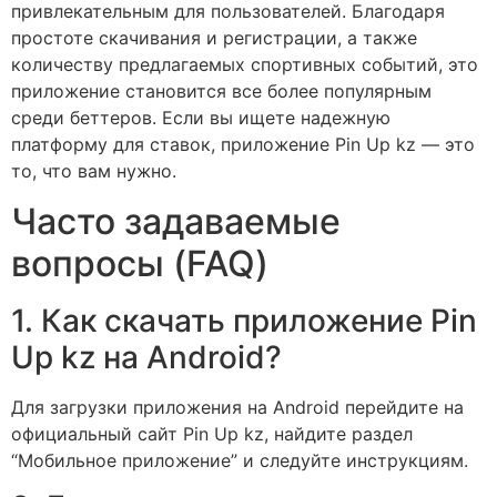
привлекательным для пользователей. Благодаря
простоте скачивания и регистрации, а также
количеству предлагаемых спортивных событий, это
приложение становится все более популярным
среди беттеров. Если вы ищете надежную
платформу для ставок, приложение Pin Up kz — это
то, что вам нужно.
Часто задаваемые
вопросы (FAQ)
1. Как скачать приложение Pin
Up kz на Android?
Для загрузки приложения на Android перейдите на
официальный сайт Pin Up kz, найдите раздел
“Мобильное приложение” и следуйте инструкциям.