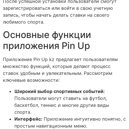
После успешной установки пользователи смогут
зарегистрироваться или войти в свою учетную
запись, чтобы начать делать ставки на своего
любимого спорта.
Основные функции
приложения Pin Up
Приложение Pin Up kz предлагает пользователям
множество функций, которые делают процесс
ставок удобным и увлекательным. Рассмотрим
ключевые возможности:
Широкий выбор спортивных событий:
Пользователи могут ставить на футбол,
баскетбол, теннис и многие другие виды
спорта.
Интерфейс:
Приложение интуитивно понятно, с
простым навигационным меню.