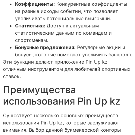
Коэффициенты:
Конкурентные коэффициенты
на разные исходы событий, что позволяет
увеличивать потенциальные выигрыши.
Статистика:
Доступ к актуальным
статистическим данным по командам и
спортсменам.
Бонусные предложения:
Регулярные акции и
бонусы, которые помогают увеличить банкролл.
Эти функции делают приложение Pin Up kz
отличным инструментом для любителей спортивных
ставок.
Преимущества
использования Pin Up kz
Существует несколько основных преимуществ
использования Pin Up kz, которые заслуживают
внимания. Выбор данной букмекерской конторы